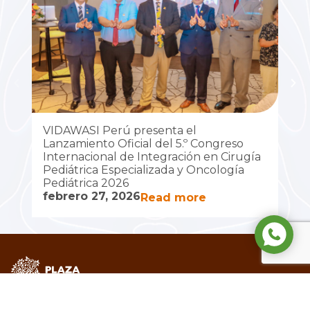
VIDAWASI Perú presenta el
Lanzamiento Oficial del 5.º Congreso
Al
Internacional de Integración en Cirugía
VI
Pediátrica Especializada y Oncología
pr
Pediátrica 2026
oc
febrero 27, 2026
Read more